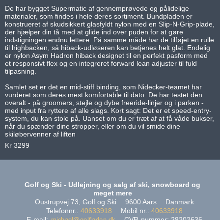
De har bygget Supermatic af gennemprøvede og pålidelige
materialer, som findes i hele deres sortiment. Bundpladen er
konstrueret af skudsikkert glasfyldt nylon med en Slip-N-Grip-plade,
der hjælper din tå med at glide ind over puden for at gøre
indstigningen endnu lettere. På samme måde har de tilføjet en rulle
til highbacken, så hiback-udløseren kan betjenes helt glat. Endelig
er nylon Asym Hadron hiback designet til en perfekt pasform med
et responsivt flex og en integreret forward lean adjuster til fuld
tilpasning.
Samlet set er det en mid-stiff binding, som Nidecker-teamet har
vurderet som deres mest komfortable til dato. De har testet den
overalt - på groomers, stejle og dybe freeride-linjer og i parken -
med input fra ryttere af alle slags. Kort sagt: Det er et speed-entry-
system, du kan stole på. Uanset om du er træt af at få våde bukser,
når du spænder dine stropper, eller om du vil smide dine
skiløbervenner af liften
Kr 3299
Golf og Ski - Udlejning og salg af ski, snowboard og
meget mere
Oustrupvej 73, Golf og Ski
9600 Aars
Danmark
Telefonnr.
:
40633918
Mobil nr.
:
40633918
E-mail
:
CVR-nummer
:
28202636