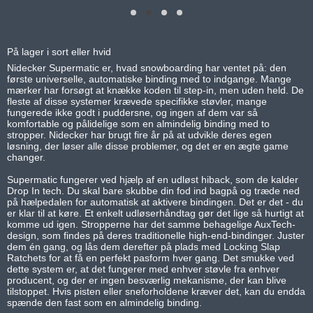
På lager i sort eller hvid
Nidecker Supermatic er, hvad snowboarding har ventet på: den
første universelle, automatiske binding med to indgange. Mange
mærker har forsøgt at knække koden til step-in, men uden held. De
fleste af disse systemer krævede specifikke støvler, mange
fungerede ikke godt i puddersne, og ingen af dem var så
komfortable og pålidelige som en almindelig binding med to
stropper. Nidecker har brugt fire år på at udvikle deres egen
løsning, der løser alle disse problemer, og det er en ægte game
changer.
Supermatic fungerer ved hjælp af en udløst hiback, som de kalder
Drop In tech. Du skal bare skubbe din fod ind bagpå og træde ned
på hælpedalen for automatisk at aktivere bindingen. Det er det - du
er klar til at køre. Et enkelt udløserhåndtag gør det lige så hurtigt at
komme ud igen. Stropperne har det samme behagelige AuxTech-
design, som findes på deres traditionelle high-end-bindinger. Juster
dem én gang, og lås dem derefter på plads med Locking Slap
Ratchets for at få en perfekt pasform hver gang. Det smukke ved
dette system er, at det fungerer med enhver støvle fra enhver
producent, og der er ingen besværlig mekanisme, der kan blive
tilstoppet. Hvis pisten eller sneforholdene kræver det, kan du endda
spænde den fast som en almindelig binding.