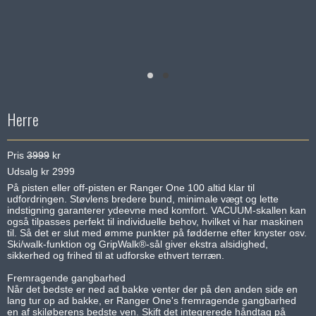
Herre
Pris
3999
kr
Udsalg kr 2999
På pisten eller off-pisten er Ranger One 100 altid klar til
udfordringen. Støvlens bredere bund, minimale vægt og lette
indstigning garanterer ydeevne med komfort. VACUUM-skallen kan
også tilpasses perfekt til individuelle behov, hvilket vi har maskinen
til. Så det er slut med ømme punkter på fødderne efter knyster osv.
Ski/walk-funktion og GripWalk®-sål giver ekstra alsidighed,
sikkerhed og frihed til at udforske ethvert terræn.
Fremragende gangbarhed
Når det bedste er ned ad bakke venter der på den anden side en
lang tur op ad bakke, er Ranger One's fremragende gangbarhed
en af skiløberens bedste ven. Skift det integrerede håndtag på