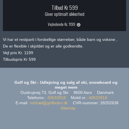
Tilbud Kr 599
Giver optimalt sikkerhed
Vejledende Kr. 1199
Vi har et restparti i forskellige størrelser, både barn og voksne ,
De er flexible i skjoldet og er alle godkendte.
Vejl pris Kr. 1199
Tilbudspris Kr 599
Golf og Ski - Udlejning og salg af ski, snowboard og
meget mere
Oustrupvej 73, Golf og Ski
9600 Aars
Danmark
Telefonnr.
:
40633918
Mobil nr.
:
40633918
E-mail
:
CVR-nummer
:
28202636
Sitemap