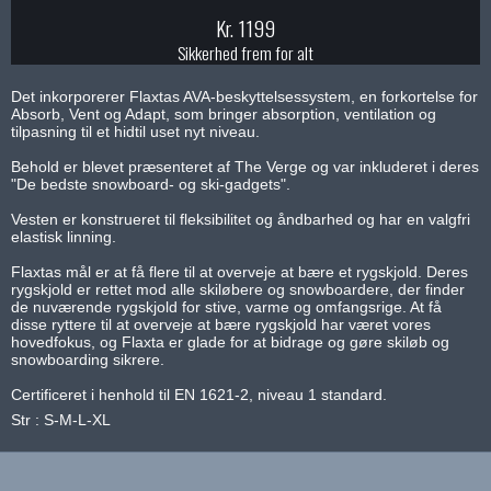
Kr. 1199
Sikkerhed frem for alt
Det inkorporerer Flaxtas AVA-beskyttelsessystem, en forkortelse for
Absorb, Vent og Adapt, som bringer absorption, ventilation og
tilpasning til et hidtil uset nyt niveau.
Behold er blevet præsenteret af The Verge og var inkluderet i deres
"De bedste snowboard- og ski-gadgets".
Vesten er konstrueret til fleksibilitet og åndbarhed og har en valgfri
elastisk linning.
Flaxtas mål er at få flere til at overveje at bære et rygskjold. Deres
rygskjold er rettet mod alle skiløbere og snowboardere, der finder
de nuværende rygskjold for stive, varme og omfangsrige. At få
disse ryttere til at overveje at bære rygskjold har været vores
hovedfokus, og Flaxta er glade for at bidrage og gøre skiløb og
snowboarding sikrere.
Certificeret i henhold til EN 1621-2, niveau 1 standard.
Str : S-M-L-XL