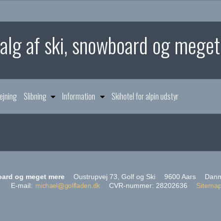
 salg af ski, snowboard og mege
ejning
Slibning
Information
Skihotel for alpin udstyr
board og meget mere
Oustrupvej 73, Golf og Ski
9600 Aars
Danm
E-mail
:
CVR-nummer
:
28202636
Sitema