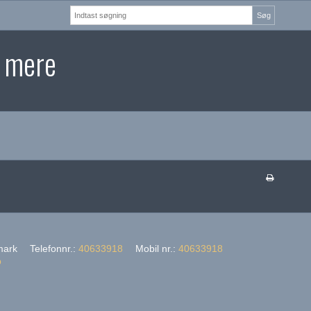
Søg
t mere
ark
Telefonnr.
:
40633918
Mobil nr.
:
40633918
p