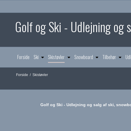
Golf og Ski - Udlejning og
Forside
Ski
Skistøvler
Snowboard
Tilbehør
Udl
Forside
/
Skistøvler
Golf og Ski - Udlejning og salg af ski, snow