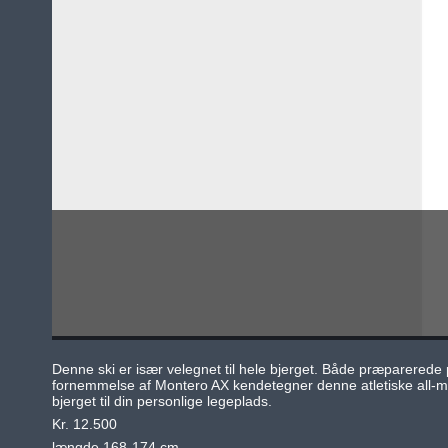
Denne ski er især velegnet til hele bjerget. Både præparerede
fornemmelse af Montero AX kendetegner denne atletiske all-mou
bjerget til din personlige legeplads.
Kr. 12.500
længde 168-174 cm