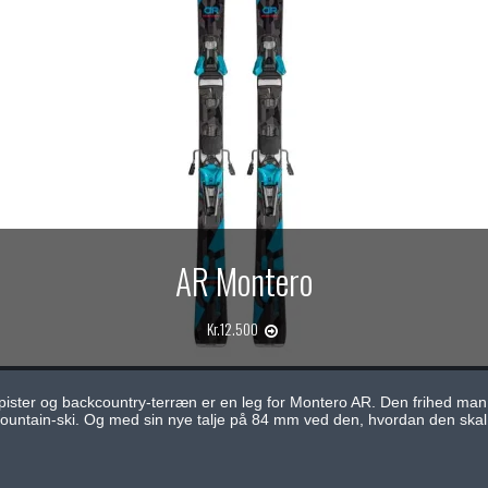
AR Montero
Kr.12.500
 pister og backcountry-terræn er en leg for Montero AR. Den frihed ma
ntain-ski. Og med sin nye talje på 84 mm ved den, hvordan den skal vi