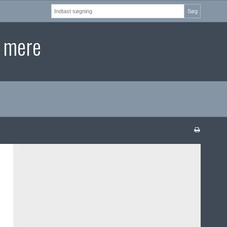
Søg
t mere